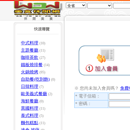
中式料理
(10)
主題餐廳
(11)
咖啡茶飲
(27)
鐵板燒排餐
(14)
火鍋燒烤
(95)
自助餐(吃到飽)
(0)
日韓料理
(7)
※ 您尚未加入會員嗎？
免費
歐美義式餐廳
(2)
* 電子信箱：
海鮮餐廳
(0)
* 密碼：
異國料理
(11)
泰式料理
(5)
麵包糕點
(11)